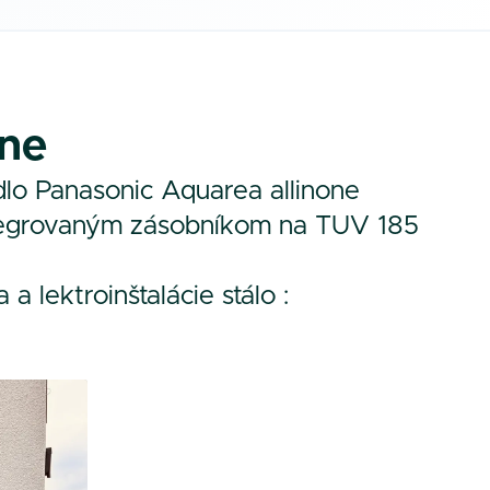
One
lo Panasonic Aquarea allinone
ntegrovaným zásobníkom na TUV 185
 lektroinštalácie stálo :