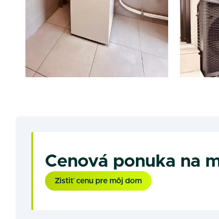
Cenová ponuka na m
Zistiť cenu pre môj dom