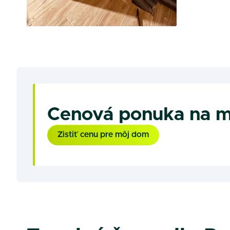
Cenová ponuka na m
Zistiť cenu pre môj dom