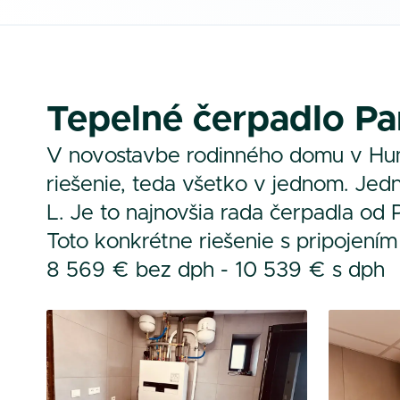
Tepelné čerpadlo Pa
V novostavbe rodinného domu v Hume
riešenie, teda všetko v jednom. J
L. Je to najnovšia rada čerpadla od 
Toto konkrétne riešenie s pripojením
8 569 € bez dph - 10 539 € s dph