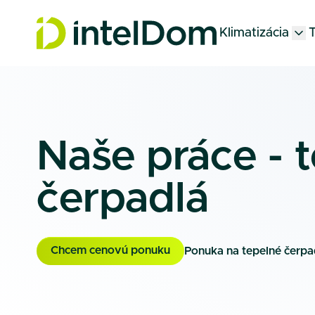
Klimatizácia
T
Naše práce - 
čerpadlá
Chcem cenovú ponuku
Ponuka na tepelné čerpa