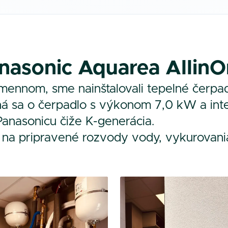
nasonic Aquarea Allin
nnom, sme nainštalovali tepelné čerpad
edná sa o čerpadlo s výkonom 7,0 kW a i
Panasonicu čiže K-generácia.
 na pripravené rozvody vody, vykurovania a