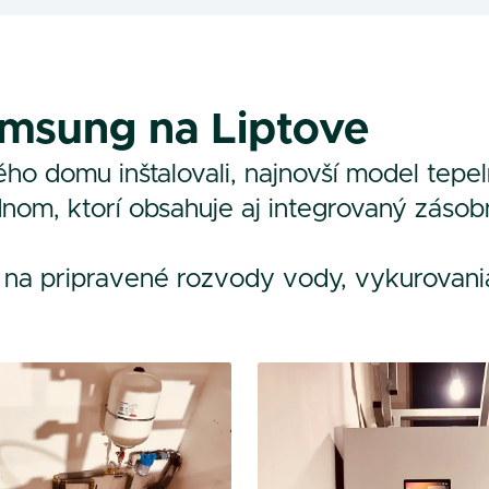
amsung na Liptove
ého domu inštalovali, najnovší model te
dnom, ktorí obsahuje aj integrovaný záso
 na pripravené rozvody vody, vykurovania