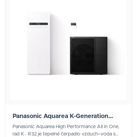
Panasonic Aquarea K-Generation
AllinOne
Panasonic Aquarea High Performance All in One,
rad K · R32 je tepelné čerpadlo vzduch–voda s