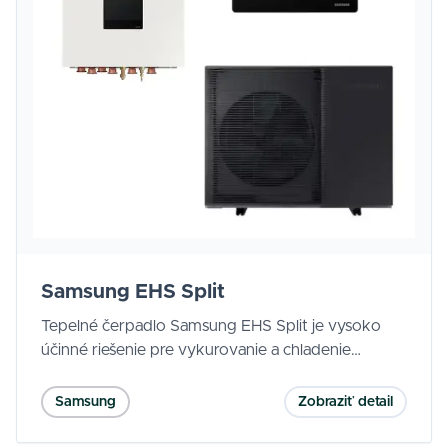
Samsung EHS Split
Tepelné čerpadlo Samsung EHS Split je vysoko
účinné riešenie pre vykurovanie a chladenie
domácnosti. Vyniká tichou prevádzkou,
energetickou triedou A+++ a možnosťou ovládania
Samsung
Zobraziť detail
cez aplikáciu SmartThings.