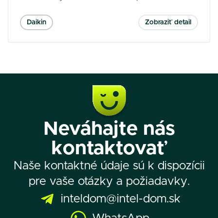
230 l) predstavuje kompaktné riešenie pre
vykurovanie, chladenie a prípravu teplej vody.
Daikin
Zobraziť detail
Vďaka vysokému výkonu, energetickej triede
A+++ a možnosti riadenia dvoch teplotných zón je
ideálne pre moderné domácnosti a
nízkoenergetické stavby.
Neváhajte nás
kontaktovať
Naše kontaktné údaje sú k dispozícii
pre vaše otázky a požiadavky.
inteldom@intel-dom.sk