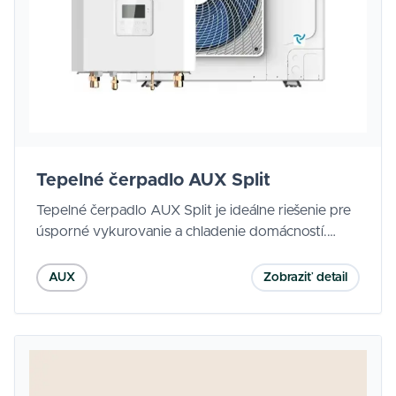
Tepelné čerpadlo AUX Split
Tepelné čerpadlo AUX Split je ideálne riešenie pre
úsporné vykurovanie a chladenie domácností.
Vyznačuje sa vysokou účinnosťou, tichou
prevádzkou a moderným dizajnom. Vďaka
AUX
Zobraziť detail
invertorovej technológii a spoľahlivému výkonu
zabezpečí komfort počas celého roka.