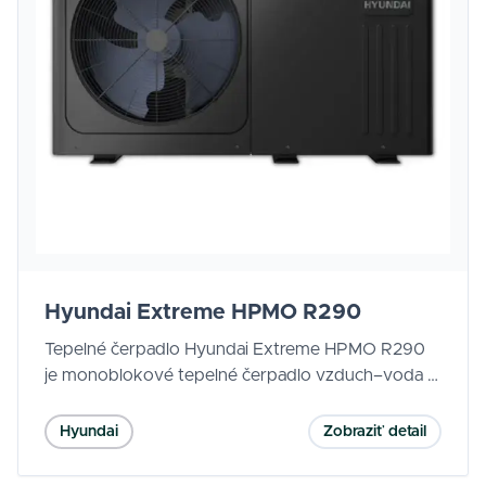
Hyundai Extreme HPMO R290
Tepelné čerpadlo Hyundai Extreme HPMO R290
je monoblokové tepelné čerpadlo vzduch–voda s
vysokou účinnosťou a ekologickým chladivom
R290, vhodné pre rodinné domy aj menšie
Hyundai
Zobraziť detail
komerčné objekty. Ponúka úsporné vykurovanie,
chladenie a prípravu teplej vody, maximálnu