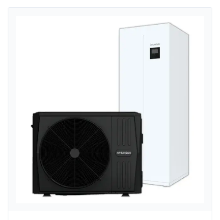
výstupnú teplotu vody až okolo 75 °C a spoľahlivú
prevádzku až do –25 °C, pričom vďaka konštrukcii
monoblok nevyžaduje zásah do chladivového
okruhu pri montáži.