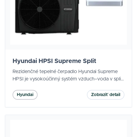
Hyundai HPSI Supreme Split
Rezidenčné tepelné čerpadlo Hyundai Supreme
HPSI je vysokoúčinný systém vzduch–voda v split
prevedení, vhodný pre rodinné domy aj menšie
komerčné objekty. Vďaka energetickej triede
Hyundai
Zobraziť detail
A+++ a špičkovej sezónnej účinnosti dokáže
výrazne znížiť náklady na vykurovanie, chladenie aj
prípravu teplej vody. Split koncepcia s vnútornou
hydraulickou jednotkou chráni vodný okruh pred
zamrznutím a zároveň zjednodušuje montáž.