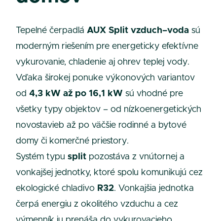
Tepelné čerpadlá
AUX Split vzduch–voda
sú
moderným riešením pre energeticky efektívne
vykurovanie, chladenie aj ohrev teplej vody.
Vďaka širokej ponuke výkonových variantov
od
4,3 kW až po 16,1 kW
sú vhodné pre
všetky typy objektov – od nízkoenergetických
novostavieb až po väčšie rodinné a bytové
domy či komerčné priestory.
Systém typu
split
pozostáva z vnútornej a
vonkajšej jednotky, ktoré spolu komunikujú cez
ekologické chladivo
R32
. Vonkajšia jednotka
čerpá energiu z okolitého vzduchu a cez
výmenník ju prenáša do vykurovacieho