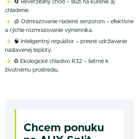
🔄 Reverzibilný chod – slúži na kúrenie aj
chladenie.
🧊 Odmrazovanie riadené senzorom – efektívne
a rýchle rozmrazovanie výmenníka.
🧠 Inteligentný regulátor – presné udržiavanie
nastavenej teploty.
♻️ Ekologické chladivo R32 – šetrné k
životnému prostrediu.
Chcem ponuku