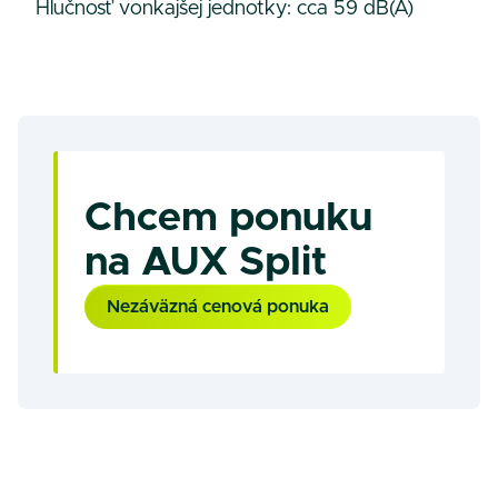
Hlučnosť vonkajšej jednotky: cca 59 dB(A)
Chcem ponuku
na AUX Split
Nezáväzná cenová ponuka