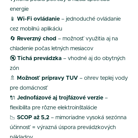
energie
📱
Wi-Fi ovládanie
– jednoduché ovládanie
cez mobilnú aplikáciu
🔄
Reverzný chod
– možnosť využitia aj na
chladenie počas letných mesiacov
🔇
Tichá prevádzka
– vhodné aj do obytných
zón
🚿
Možnosť prípravy TUV
– ohrev teplej vody
pre domácnosť
🔌
Jednofázové aj trojfázové verzie
–
flexibilita pre rôzne elektroinštalácie
📉
SCOP až 5,2
– mimoriadne vysoká sezónna
účinnosť = výrazná úspora prevádzkových
nákladov