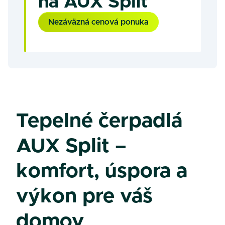
na AUX Split
Nezáväzná cenová ponuka
Tepelné čerpadlá
AUX Split –
komfort, úspora a
výkon pre váš
domov