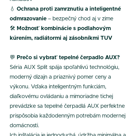
💧
Ochrana proti zamrznutiu a inteligentné
odmrazovanie
– bezpečný chod aj v zime
🛠️
Možnosť kombinácie s podlahovým
kúrením, radiátormi aj zásobníkmi TUV
💬
Prečo si vybrať tepelné čerpadlo AUX?
Séria AUX Split spája spoľahlivú technológiu,
moderný dizajn a priaznivý pomer ceny a
výkonu. Vďaka inteligentným funkciám,
diaľkovému ovládaniu a mimoriadne tichej
prevádzke sa tepelné čerpadlá AUX perfektne
prispôsobia každodenným potrebám modernej
domácnosti.
Ich inštalácia je jednoduchá, údržba minimálna a