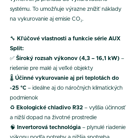
systému. To umožňuje výrazne znížiť náklady
na vykurovanie aj emisie CO₂.
🔧
Kľúčové vlastnosti a funkcie série AUX
Split:
✅
Široký rozsah výkonov (4,3 – 16,1 kW)
–
riešenie pre malé aj veľké objekty
🌡️
Účinné vykurovanie aj pri teplotách do
-25 °C
– ideálne aj do náročných klimatických
podmienok
♻️
Ekologické chladivo R32
– vyššia účinnosť
a nižší dopad na životné prostredie
🧠
Invertorová technológia
– plynulé riadenie
výkonu podľa potreby a nižšia spotreba