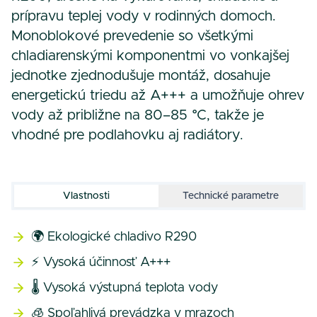
prípravu teplej vody v rodinných domoch.
Monoblokové prevedenie so všetkými
chladiarenskými komponentmi vo vonkajšej
jednotke zjednodušuje montáž, dosahuje
energetickú triedu až A+++ a umožňuje ohrev
vody až približne na 80–85 °C, takže je
vhodné pre podlahovku aj radiátory.
Vlastnosti
Technické parametre
🌍 Ekologické chladivo R290
⚡ Vysoká účinnosť A+++
🌡️ Vysoká výstupná teplota vody
🧊 Spoľahlivá prevádzka v mrazoch