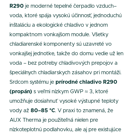
R290
je moderné tepelné čerpadlo vzduch–
voda, ktoré spája vysokú účinnosť, jednoduchú
inštaláciu a ekologické chladivo v jednom
kompaktnom vonkajšom module. Všetky
chladiarenské komponenty sú uzavreté vo
vonkajšej jednotke, takže do domu vedie už len
voda – bez potreby chladivových prepojov a
špeciálnych chladiarskych zásahov pri montáži.
Srdcom systému je
prírodné chladivo R290
(propán)
s veľmi nízkym GWP ≈ 3, ktoré
umožňuje dosiahnuť vysoké výstupné teploty
vody až
80–85 °C
. V praxi to znamená, že
AUX Therma je použiteľná nielen pre
nízkoteplotnú podlahovku, ale aj pre existujúce