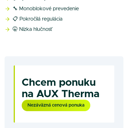
🔧 Monoblokové prevedenie
📋 Pokročilá regulácia
🤫 Nízka hlučnosť
Chcem ponuku
na AUX Therma
Nezáväzná cenová ponuka