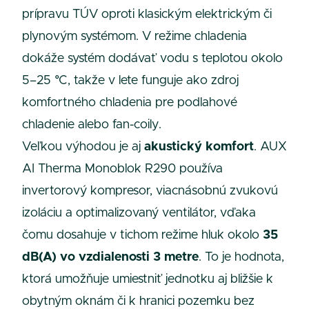
prípravu TÚV oproti klasickým elektrickým či
plynovým systémom. V režime chladenia
dokáže systém dodávať vodu s teplotou okolo
5–25 °C, takže v lete funguje ako zdroj
komfortného chladenia pre podlahové
chladenie alebo fan-coily.
Veľkou výhodou je aj
akustický komfort
. AUX
AI Therma Monoblok R290 používa
invertorový kompresor, viacnásobnú zvukovú
izoláciu a optimalizovaný ventilátor, vďaka
čomu dosahuje v tichom režime hluk okolo
35
dB(A) vo vzdialenosti 3 metre
. To je hodnota,
ktorá umožňuje umiestniť jednotku aj bližšie k
obytným oknám či k hranici pozemku bez