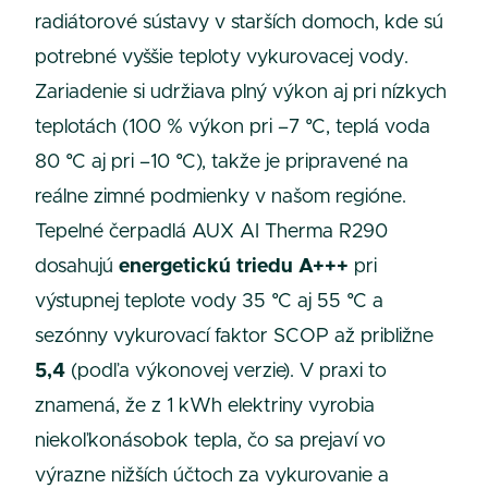
radiátorové sústavy v starších domoch, kde sú
potrebné vyššie teploty vykurovacej vody.
Zariadenie si udržiava plný výkon aj pri nízkych
teplotách (100 % výkon pri –7 °C, teplá voda
80 °C aj pri –10 °C), takže je pripravené na
reálne zimné podmienky v našom regióne.
Tepelné čerpadlá AUX AI Therma R290
dosahujú
energetickú triedu A+++
pri
výstupnej teplote vody 35 °C aj 55 °C a
sezónny vykurovací faktor SCOP až približne
5,4
(podľa výkonovej verzie). V praxi to
znamená, že z 1 kWh elektriny vyrobia
niekoľkonásobok tepla, čo sa prejaví vo
výrazne nižších účtoch za vykurovanie a