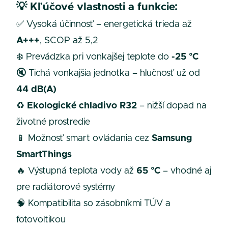
💡
Kľúčové vlastnosti a funkcie:
✅ Vysoká účinnosť – energetická trieda až
A+++
, SCOP až 5,2
❄️ Prevádzka pri vonkajšej teplote do
-25 °C
🔇 Tichá vonkajšia jednotka – hlučnosť už od
44 dB(A)
♻️
Ekologické chladivo R32
– nižší dopad na
životné prostredie
📱 Možnosť smart ovládania cez
Samsung
SmartThings
🔥 Výstupná teplota vody až
65 °C
– vhodné aj
pre radiátorové systémy
🧠 Kompatibilita so zásobníkmi TÚV a
fotovoltikou