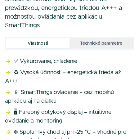
prevádzkou, energetickou triedou A+++ a
možnosťou ovládania cez aplikáciu
SmartThings.
Vlastnosti
Technické parametre
✅ Vykurovanie, chladenie
♻️ Vysoká účinnosť – energetická trieda až
A+++
📱 SmartThings ovládanie – cez mobilnú
aplikáciu aj na diaľku
🖥️ Farebný dotykový displej – intuitívne
ovládanie a monitoring
❄️ Spoľahlivý chod aj pri -25 °C – vhodné pre