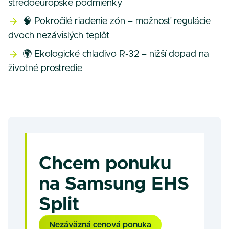
stredoeurópske podmienky
🧠 Pokročilé riadenie zón – možnosť regulácie
dvoch nezávislých teplôt
🌍 Ekologické chladivo R-32 – nižší dopad na
životné prostredie
Chcem ponuku
na Samsung EHS
Split
Nezáväzná cenová ponuka