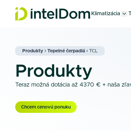
Klimatizácia
T
Produkty
Tepelné čerpadlá
TCL
Produkty
Teraz možná dotácia až 4370 € + naša zľa
Chcem cenovú ponuku