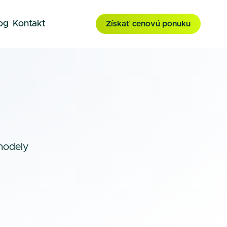
og
Kontakt
Získať cenovú ponuku
modely