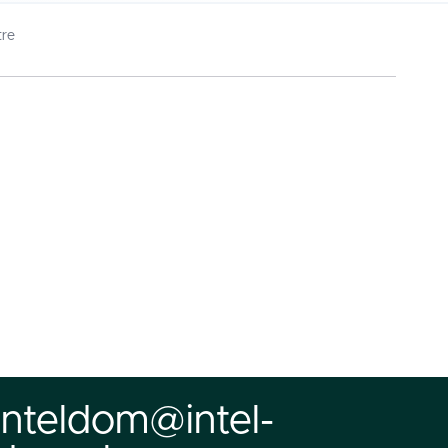
tre
inteldom@intel-