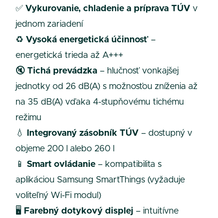
✅
Vykurovanie, chladenie a príprava TÚV
v
jednom zariadení
♻️
Vysoká energetická účinnosť
–
energetická trieda až A+++
🔇
Tichá prevádzka
– hlučnosť vonkajšej
jednotky od 26 dB(A) s možnosťou zníženia až
na 35 dB(A) vďaka 4-stupňovému tichému
režimu
💧
Integrovaný zásobník TÚV
– dostupný v
objeme 200 l alebo 260 l
📱
Smart ovládanie
– kompatibilita s
aplikáciou Samsung SmartThings (vyžaduje
voliteľný Wi-Fi modul)
🖥️
Farebný dotykový displej
– intuitívne