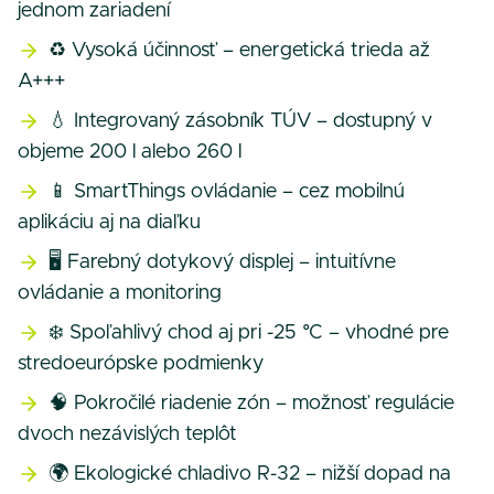
jednom zariadení
♻️ Vysoká účinnosť – energetická trieda až
A+++
💧 Integrovaný zásobník TÚV – dostupný v
objeme 200 l alebo 260 l
📱 SmartThings ovládanie – cez mobilnú
aplikáciu aj na diaľku
🖥️ Farebný dotykový displej – intuitívne
ovládanie a monitoring
❄️ Spoľahlivý chod aj pri -25 °C – vhodné pre
stredoeurópske podmienky
🧠 Pokročilé riadenie zón – možnosť regulácie
dvoch nezávislých teplôt
🌍 Ekologické chladivo R-32 – nižší dopad na