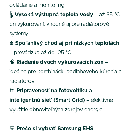
ovládanie a monitoring
🌡️
Vysoká výstupná teplota vody
– až 65 °C
pri vykurovaní, vhodné aj pre radiátorové
systémy
❄️
Spoľahlivý chod aj pri nízkych teplotách
– prevádzka až do -25 °C
🧠
Riadenie dvoch vykurovacích zón
–
ideálne pre kombináciu podlahového kúrenia a
radiátorov
🔌
Pripravenosť na fotovoltiku a
inteligentnú sieť (Smart Grid)
– efektívne
využitie obnoviteľných zdrojov energie
💬
Prečo si vybrať Samsung EHS