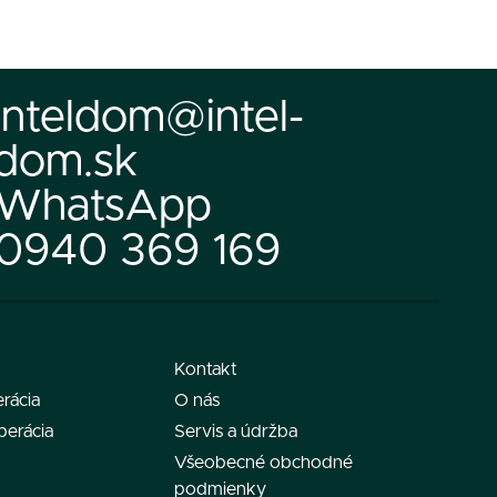
inteldom@intel-
dom.sk
WhatsApp
0940 369 169
Kontakt
rácia
O nás
perácia
Servis a údržba
Všeobecné obchodné
podmienky