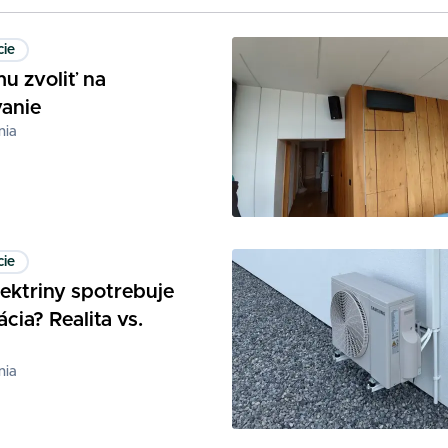
cie
mu zvoliť na
anie
nia
cie
lektriny spotrebuje
ácia? Realita vs.
nia