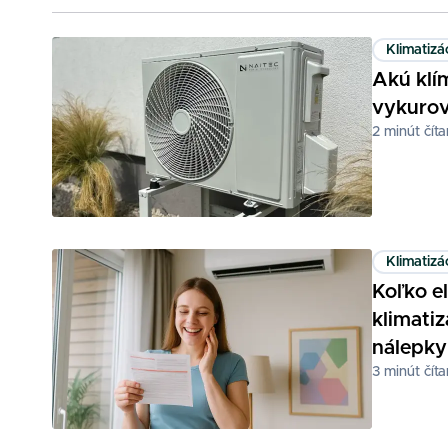
Klimatizá
Akú klí
vykurov
2
minút číta
Klimatizá
Koľko e
klimatiz
nálepky
3
minút číta