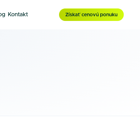
og
Kontakt
Získať cenovú ponuku