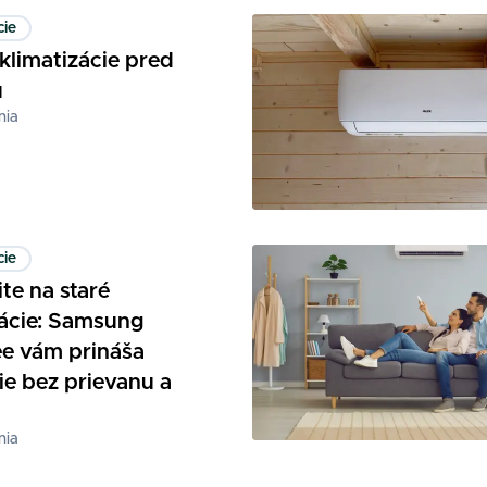
cie
klimatizácie pred
u
nia
cie
te na staré
zácie: Samsung
e vám prináša
ie bez prievanu a
nia