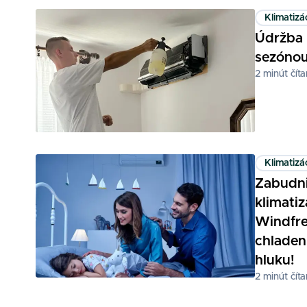
Klimatizá
Údržba 
sezóno
2
minút číta
Klimatizá
Zabudni
klimati
Windfre
chladen
hluku!
2
minút číta