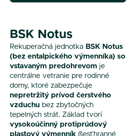
BSK Notus
Rekuperačná jednotka
BSK Notus
(bez entalpického výmenníka) so
vstavaným predohrevom
je
centrálne vetranie pre rodinné
domy, ktoré zabezpečuje
nepretržitý prívod čerstvého
vzduchu
bez zbytočných
tepelných strát. Základ tvorí
vysokoúčinný protiprúdový
plastový výmenník
(šesťhranné