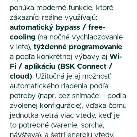
ponúka moderné funkcie, ktoré
zákazníci reálne využívajú:
automatický bypass / free-
cooling
(na nočné vychladzovanie
v lete),
týždenné programovanie
a podľa konkrétnej výbavy aj
Wi-
Fi / aplikáciu (BSK Connect /
cloud)
. Užitočná je aj možnosť
automatického riadenia podľa
potreby (napr. cez snímače – podľa
zvolenej konfigurácie), vďaka čomu
jednotka vetrá viac vtedy, keď je
to potrebné (varenie, sprcha,
návšteva), a šetrí energiu vtedy,