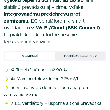
vysokú tepelnú účinnosť až do 90 %
a
stabilnú prevádzku aj v zime. Vďaka
integrovanému predohrevu proti
zamŕzaniu
, EC ventilátorom a smart
ovládaniu cez
Wi-Fi/Cloud (BSK Connect)
je
to praktické a komfortné riešenie pre
každodenné vetranie.
Vlastnosti
Technické parametre
♻️ Tepelná účinnosť až 90 %
🌬️ Max. prietok vzduchu 375 m³/h
🔥 Vstavaný predohrev – ochrana proti
zamŕzaniu v zime
⚡ EC ventilátory – úsporná a tichá prevádzka