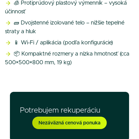
🧊 Protiprúdový plastový výmenník – vysoká
účinnosť
🧱 Dvojstenné izolované telo – nižšie tepelné
straty a hluk
📱 Wi-Fi / aplikácia (podľa konfigurácie)
📦 Kompaktné rozmery a nízka hmotnosť (cca
500×500×800 mm, 19 kg)
Potrebujem rekuperáciu
Nezáväzná cenová ponuka