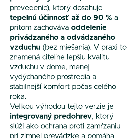
prevedenie), ktorý dosahuje
tepelnú účinnosť až do 90 %
a
pritom zachováva
oddelenie
privádzaného a odvádzaného
vzduchu
(bez miešania). V praxi to
znamená citeľne lepšiu kvalitu
vzduchu v dome, menej
vydýchaného prostredia a
stabilnejší komfort počas celého
roka.
Veľkou výhodou tejto verzie je
integrovaný predohrev
, ktorý
slúži ako ochrana proti zamŕzaniu
pri zimnej prevádzke a pomáha