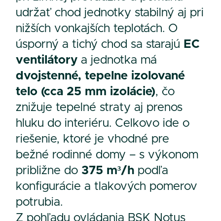
udržať chod jednotky stabilný aj pri
nižších vonkajších teplotách. O
úsporný a tichý chod sa starajú
EC
ventilátory
a jednotka má
dvojstenné, tepelne izolované
telo (cca 25 mm izolácie)
, čo
znižuje tepelné straty aj prenos
hluku do interiéru. Celkovo ide o
riešenie, ktoré je vhodné pre
bežné rodinné domy – s výkonom
približne do
375 m³/h
podľa
konfigurácie a tlakových pomerov
potrubia.
Z pohľadu ovládania BSK Notus