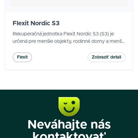
Flexit Nordic S3
Rekuperačná jednotka Flexit Nordic S3 (S3) je
určená pre menšie objekty, rodinné domy a menšie
komerčné priestory a zabezpečuje vyvážené
vetranie s kvalitným vnútorným prostredím. Vyniká
Flexit
Zobraziť detail
veľmi úspornou prevádzkou (vysoká účinnosť,
nízka SFP), tichým chodom a smart ovládaním cez
aplikáciu Flexit GO.
Neváhajte nás
kontaktovať