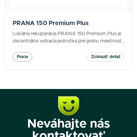
PRANA 150 Premium Plus
Lokálna rekuperácia PRANA 150 Premium Plus je
decentrálna vetracia jednotka pre jednu miestnosť,
ktorá zabezpečí trvalý prísun čerstvého vzduchu
pri minimálnych tepelných stratách. Vďaka
Prana
Zobraziť detail
medenému výmenníku s účinnosťou rekuperácie
až do 95 %, súčasnému prívodu aj odvodu
vzduchu a tichej prevádzke je vhodná do bytov,
rodinných domov, kancelárií aj menších prevádzok.
Neváhajte nás
kontaktovať