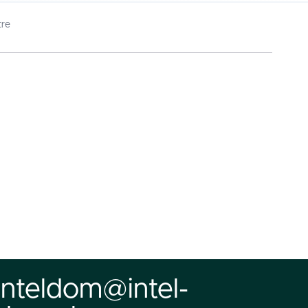
tre
inteldom@intel-