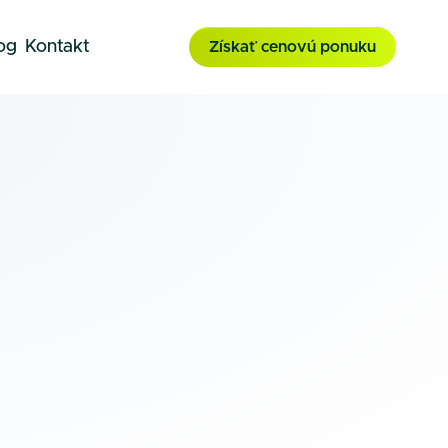
og
Kontakt
Získať cenovú ponuku